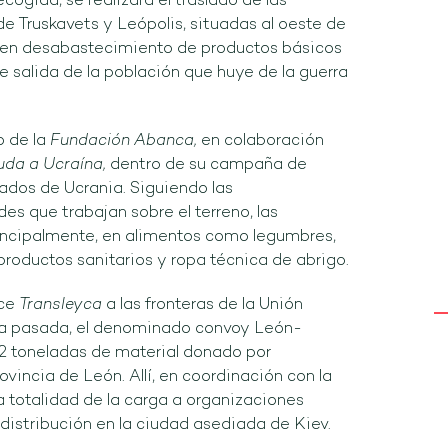
cogida, se realizará el traslado de las
e Truskavets y Leópolis, situadas al oeste de
ren desabastecimiento de productos básicos
e salida de la población que huye de la guerra
o de la
Fundación Abanca,
en colaboración
da a Ucraína,
dentro de su campaña de
ados de Ucrania. Siguiendo las
s que trabajan sobre el terreno, las
incipalmente, en alimentos como legumbres,
productos sanitarios y ropa técnica de abrigo.
ace
Transleyca
a las fronteras de la Unión
a pasada, el denominado convoy León-
72 toneladas de material donado por
ovincia de León. Allí, en coordinación con la
 totalidad de la carga a organizaciones
 distribución en la ciudad asediada de Kiev.