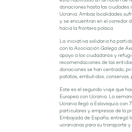
está habilitado un almacén de re
donaciones hasta las ciudades d
Ucrania. Ambas localidades suf
y se encuentran en el corredor d
hacia la frontera polaca.
La iniciativa solidaria ha partid
con la
Asociación Galega de Axu
apoyo a los ciudadanos y refugi
recomendaciones de las entidade
donaciones se han centrado, pr
patatas, embutidos, conservas, 
Este es el segundo viaje que h
Europea con Ucrania. La seman
Ucrania llegó a Eslovaquia con 
particulares y empresas de la pr
Embajada de España, entregó la
ucranianas para su transporte y