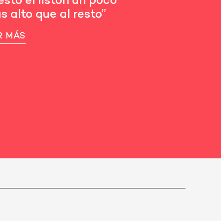
sto el listón un poco
 alto que al resto”
R MÁS