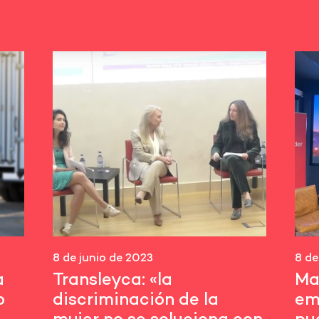
8 de junio de 2023
8 de
a
Transleyca: «la
Ma
o
discriminación de la
em