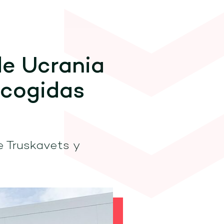
de Ucrania
ecogidas
e Truskavets y