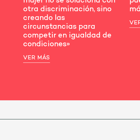
mujer no se soluciona con
pue
otra discriminación, sino
más
creando las
VE
circunstancias para
competir en igualdad de
condiciones»
VER MÁS