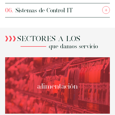
06.
Sistemas de Control IT
+
4
Carga
SECTORES A LOS
aérea
que damos servicio
alimentación