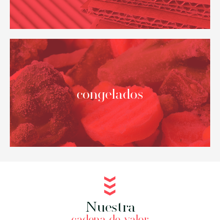
Alemania
Holanda
Bélgica
Italia
Dinamarca
Portugal
Francia
congelados
Nuestra
cadena de valor