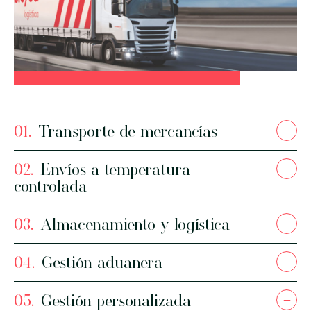
Seguimiento
1
online
Transporte
carga completa
01.
Transporte de mercancías
+
2
02.
Envíos a temperatura
+
controlada
Transporte
urgente
03.
Almacenamiento y logística
+
3
04.
Gestión aduanera
+
Transporte
05.
Gestión personalizada
+
seguro