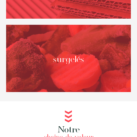
Allemagne
Pays-Bas
Belgique
Italie
Danemark
Portugal
France
surgelés
Notre