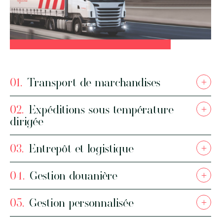
Suivi
en ligne
1
Transport
chargement complet
01.
Transport de marchandises
+
2
02.
Expéditions sous température
+
dirigée
Transport
urgent
03.
Entrepôt et logistique
+
04.
Gestion douanière
+
3
05.
Gestion personnalisée
+
Transport
sécurisé